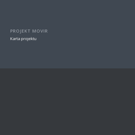
PROJEKT MOVIR
Karta projektu
NAJNOVŠÍ ČLÁNOK
Perimeter Protection of the Areas Of Interest
20. decembra 2021 - 18:56
ZNAČKY
airport
area of interest
COVID-19
detection