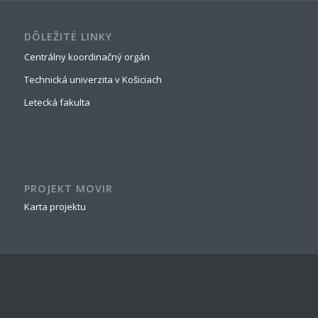
DÔLEŽITÉ LINKY
Centrálny koordinačný orgán
Technická univerzita v Košiciach
Letecká fakulta
PROJEKT MOVIR
Karta projektu
NAJNOVŠÍ ČLÁNOK
Perimeter Protection of the Areas Of Interest