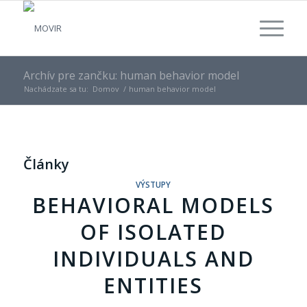
Archív pre zančku: human behavior model
Nachádzate sa tu:
Domov
/
human behavior model
Články
VÝSTUPY
BEHAVIORAL MODELS
OF ISOLATED
INDIVIDUALS AND
ENTITIES