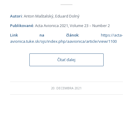
Autori
: Anton Maštalský, Eduard Dolný
Publikované
: Acta Avionica
2021, Volume 23 – Number 2
Link na článok
:
https://acta-
avionica.tuke.sk/ojs/index.php/aavionica/article/view/1100
Čítať ďalej
20. DECEMBRA 2021