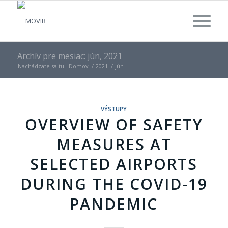
Archív pre mesiac: jún, 2021
Nachádzate sa tu:
Domov
/
2021
/
jún
VÝSTUPY
OVERVIEW OF SAFETY
MEASURES AT
SELECTED AIRPORTS
DURING THE COVID-19
PANDEMIC