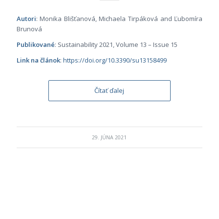
Autori
: Monika Blišťanová, Michaela Tirpáková and Ľubomíra
Brunová
Publikované
: Sustainability
2021, Volume 13 – Issue 15
Link na článok
:
https://doi.org/10.3390/su13158499
Čítať ďalej
29. JÚNA 2021