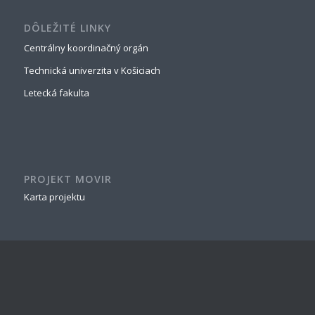
DÔLEŽITÉ LINKY
Centrálny koordinačný orgán
Technická univerzita v Košiciach
Letecká fakulta
PROJEKT MOVIR
Karta projektu
NAJNOVŠÍ ČLÁNOK
Perimeter Protection of the Areas Of Interest
20. decembra 2021 - 18:56