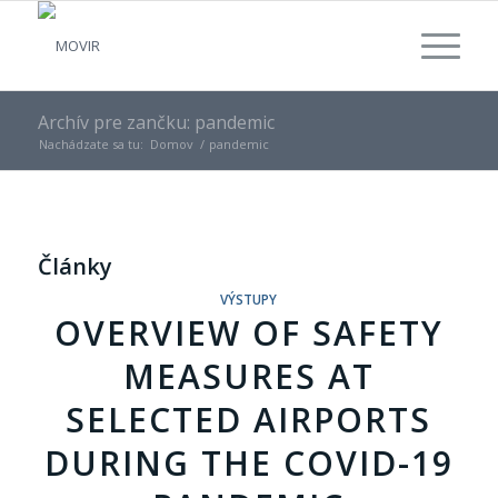
Archív pre zančku: pandemic
Nachádzate sa tu:
Domov
/
pandemic
Články
VÝSTUPY
OVERVIEW OF SAFETY
MEASURES AT
SELECTED AIRPORTS
DURING THE COVID-19