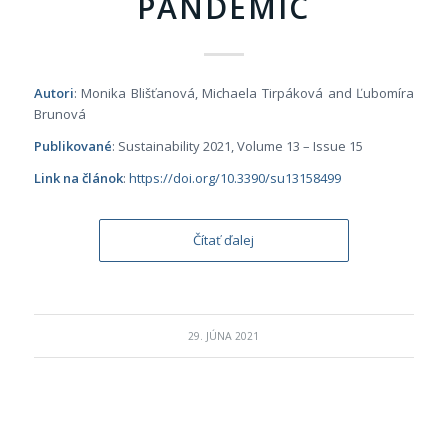
PANDEMIC
Autori
: Monika Blišťanová, Michaela Tirpáková and Ľubomíra
Brunová
Publikované
: Sustainability
2021, Volume 13 – Issue 15
Link na článok
:
https://doi.org/10.3390/su13158499
Čítať ďalej
29. JÚNA 2021