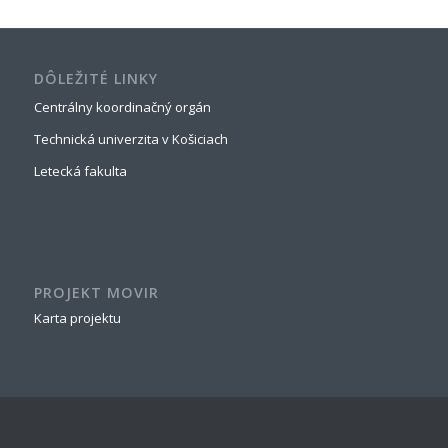
DÔLEŽITÉ LINKY
Centrálny koordinačný orgán
Technická univerzita v Košiciach
Letecká fakulta
PROJEKT MOVIR
Karta projektu
NAJNOVŠÍ ČLÁNOK