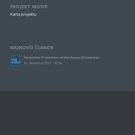
PROJEKT MOVIR
Karta projektu
NAJNOVŠÍ ČLÁNOK
Perimeter Protection of the Areas Of Interest
20. decembra 2021 - 18:56
ZNAČKY
airport
area of interest
COVID-19
detection
human behavior model
magnetic sensor
modeling
outdoor space
pandemic
perimeter
prediction model
safety
safety measures
sensors
simulation