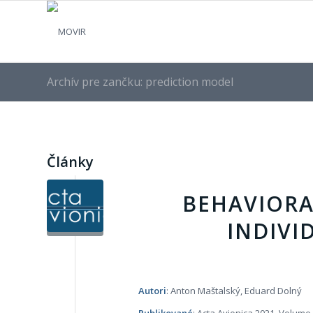
Archív pre zančku: prediction model
Články
BEHAVIORA
INDIVI
Autori
: Anton Maštalský, Eduard Dolný