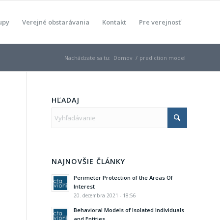
upy
Verejné obstarávania
Kontakt
Pre verejnosť
Nachádzate sa tu:
Domov
/
prediction model
HĽADAJ
NAJNOVŠIE ČLÁNKY
Perimeter Protection of the Areas Of
Interest
20. decembra 2021 - 18:56
Behavioral Models of Isolated Individuals
and Entities