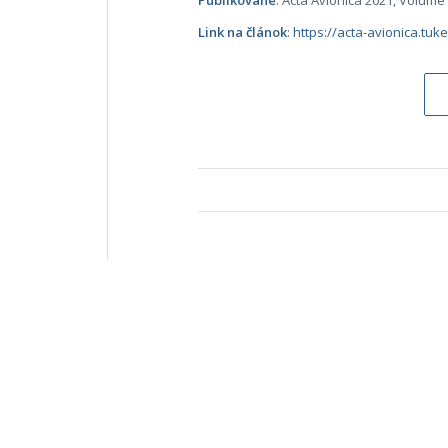
Publikované
: Acta Avionica
2021, Volume
Link na článok
:
https://acta-avionica.tuk