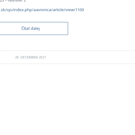
 23 – Number 2
e.sk/ojs/index.php/aavionica/article/view/1100
Čítať ďalej
20. DECEMBRA 2021