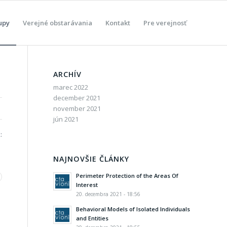
upy
Verejné obstarávania
Kontakt
Pre verejnosť
ARCHÍV
marec 2022
december 2021
november 2021
jún 2021
:
NAJNOVŠIE ČLÁNKY
Perimeter Protection of the Areas Of
Interest
20. decembra 2021 - 18:56
Behavioral Models of Isolated Individuals
and Entities