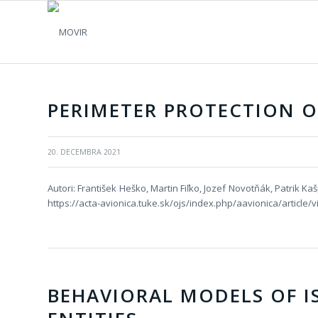
PERIMETER PROTECTION O
20. DECEMBRA 2021
Autori: František Heško, Martin Fiľko, Jozef Novotňák, Patrik K
https://acta-avionica.tuke.sk/ojs/index.php/aavionica/article/
BEHAVIORAL MODELS OF I