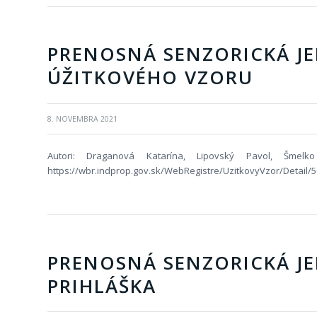
PRENOSNÁ SENZORICKÁ JE
ÚŽITKOVÉHO VZORU
8. NOVEMBRA 2021
Autori: Draganová Katarína, Lipovský Pavol, Šmelk
https://wbr.indprop.gov.sk/WebRegistre/UzitkovyVzor/Detail/
PRENOSNÁ SENZORICKÁ J
PRIHLÁŠKA