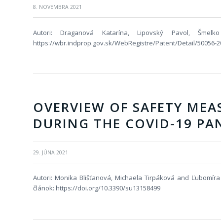
8. NOVEMBRA 2021
Autori: Draganová Katarína, Lipovský Pavol, Šmelk
https://wbr.indprop.gov.sk/WebRegistre/Patent/Detail/50056-2
OVERVIEW OF SAFETY MEA
DURING THE COVID-19 PA
29. JÚNA 2021
Autori: Monika Blišťanová, Michaela Tirpáková and Ľubomíra
článok: https://doi.org/10.3390/su13158499