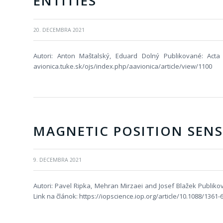
ENTITIES
20. DECEMBRA 2021
Autori: Anton Maštalský, Eduard Dolný Publikované: Acta
avionica.tuke.sk/ojs/index.php/aavionica/article/view/1100
MAGNETIC POSITION SEN
9. DECEMBRA 2021
Autori: Pavel Ripka, Mehran Mirzaei and Josef Blažek Publi
Link na článok: https://iopscience.iop.org/article/10.1088/1361