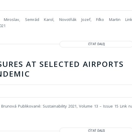
o Miroslav, Semrád Karol, Novotňák Jozef, Fiľko Martin Link
021
ČÍTAŤ ĎALEJ
SURES AT SELECTED AIRPORTS
NDEMIC
 Brunová Publikované: Sustainability 2021, Volume 13 – Issue 15 Link n
ČÍTAŤ ĎALEJ